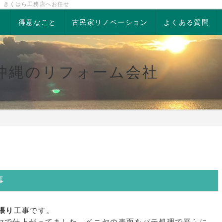
、きくはら工務店へお任せ
得意なこと
古民家リノベーション
よくある質問
沖縄のリフォーム会社
事
張り
工事です。
ヤで仕上がってました。ベニヤの表面をパテ処理で平らに