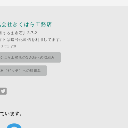
式会社きくはら工務店
県うるま市石川2-7-2
イトは暗号化通信を利用してます。
3 t:1 y:0
くはら工務店のSDGsへの取組み
EH（ゼッチ）への取組み
Facebook
Twitter
で
で
シ
シ
ェ
ェ
ア
ア