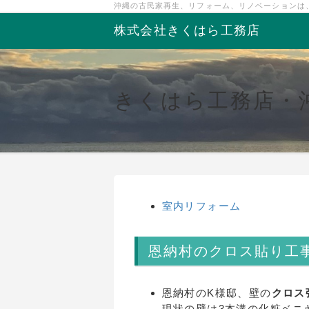
沖縄の古民家再生、リフォーム、リノベーションは
株式会社きくはら工務店
きくはら工務店・
室内リフォーム
恩納村のクロス貼り工
恩納村のK様邸、壁の
クロス
現状の壁は3本溝の化粧ベニ