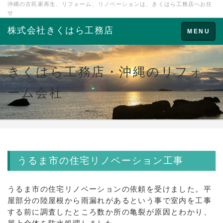
沖縄の古民家再生、リフォーム、リノベーションは、きくはら工務店へお任
せ
株式会社きくはら工務店
Toggle
MENU
navigation
きくはら工務店・沖縄のリフォ
ーム会社
うるま市の住宅リノベーション工事
うるま市の住宅リノベーションの依頼を受けました。平
屋部分の陸屋根から雨漏れがあるという事で室内を工事
する前に調査したところ数か所の亀裂が原因とわかり、