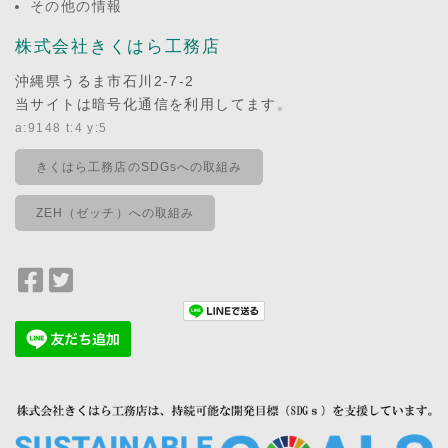
その他の情報
株式会社きくはら工務店
沖縄県うるま市石川2-7-2
当サイトは暗号化通信を利用してます。
a:9148 t:4 y:5
きくはら工務店のSDGsへの取組み
ZEH（ゼッチ）への取組み
Facebook
Twitter
で
で
シ
シ
ェ
ェ
ア
ア