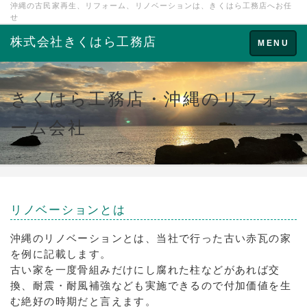
沖縄の古民家再生、リフォーム、リノベーションは、きくはら工務店へお任
せ
株式会社きくはら工務店
Toggle
MENU
navigation
きくはら工務店・沖縄のリフォ
ーム会社
リノベーションとは
沖縄のリノベーションとは、当社で行った古い赤瓦の家
を例に記載します。
古い家を一度骨組みだけにし腐れた柱などがあれば交
換、耐震・耐風補強なども実施できるので付加価値を生
む絶好の時期だと言えます。