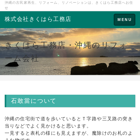
沖縄の古民家再生、リフォーム、リノベーションは、きくはら工務店へお任
せ
株式会社きくはら工務店
Toggle
MENU
navigation
きくはら工務店・沖縄のリフォ
ーム会社
石敢當について
沖縄の住宅街で道を歩いているとＴ字路や三叉路の突き
当りなどでよく見かけると思います。
一見すると表札の様にも見えますが、魔除けのお札のよ