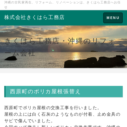
沖縄の古民家再生、リフォーム、リノベーションは、きくはら工務店へお任
せ
株式会社きくはら工務店
Toggle
MENU
navigation
きくはら工務店・沖縄のリフォ
ーム会社
西原町のポリカ屋根張替え
西原町でポリカ屋根の交換工事を行いました。
屋根の上には白く石灰のようなものが付着、止め金具の
サビで傷んでいました。