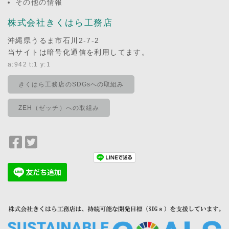
その他の情報
株式会社きくはら工務店
沖縄県うるま市石川2-7-2
当サイトは暗号化通信を利用してます。
a:942 t:1 y:1
きくはら工務店のSDGsへの取組み
ZEH（ゼッチ）への取組み
Facebook
Twitter
で
で
シ
シ
ェ
ェ
ア
ア