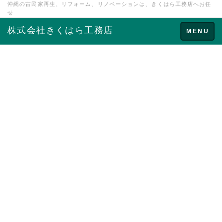
沖縄の古民家再生、リフォーム、リノベーションは、きくはら工務店へお任
せ
株式会社きくはら工務店
Toggle
MENU
navigation