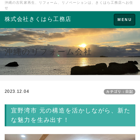
沖縄の古民家再生、リフォーム、リノベーションは、きくはら工務店へお任
せ
株式会社きくはら工務店
Toggle
MENU
navigation
沖縄のリフォーム会社
2023.12.04
カテゴリ：日記
宜野湾市 元の構造を活かしながら、新た
な魅力を生み出す！