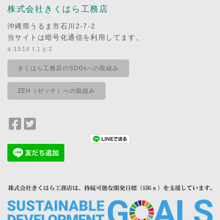
株式会社きくはら工務店
沖縄県うるま市石川2-7-2
当サイトは暗号化通信を利用してます。
a:1514 t:1 y:2
きくはら工務店のSDGsへの取組み
ZEH（ゼッチ）への取組み
Facebook
Twitter
で
で
シ
シ
ェ
ェ
ア
ア